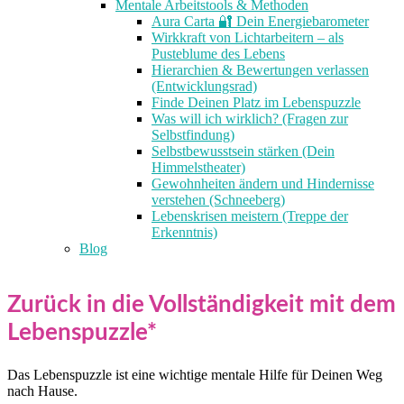
Mentale Arbeitstools & Methoden
Aura Carta 🔐 Dein Energiebarometer
Wirkkraft von Lichtarbeitern – als
Pusteblume des Lebens
Hierarchien & Bewertungen verlassen
(Entwicklungsrad)
Finde Deinen Platz im Lebenspuzzle
Was will ich wirklich? (Fragen zur
Selbstfindung)
Selbstbewusstsein stärken (Dein
Himmelstheater)
Gewohnheiten ändern und Hindernisse
verstehen (Schneeberg)
Lebenskrisen meistern (Treppe der
Erkenntnis)
Blog
Zurück in die Vollständigkeit mit dem
Lebenspuzzle*
Das Lebenspuzzle ist eine wichtige mentale Hilfe für Deinen Weg
nach Hause.