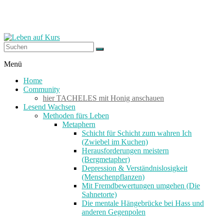
Zum
Inhalt
springen
Leben
Menü
auf
Home
Kurs
Community
hier TACHELES mit Honig anschauen
Lesend Wachsen
Werkzeuge
Methoden fürs Leben
zum
Metaphern
Wachsen
Schicht für Schicht zum wahren Ich
–
(Zwiebel im Kuchen)
Wirken
Herausforderungen meistern
–
(Bergmetapher)
Wohlfühlen
Depression & Verständnislosigkeit
(Menschenpflanzen)
Mit Fremdbewertungen umgehen (Die
Sahnetorte)
Die mentale Hängebrücke bei Hass und
anderen Gegenpolen