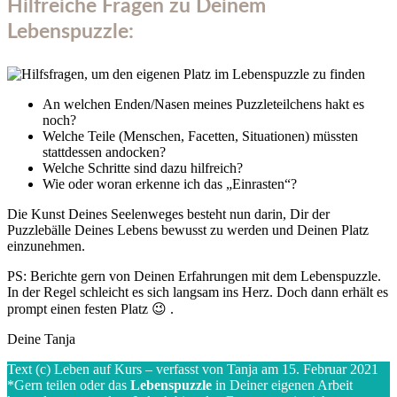
Hilfreiche Fragen zu Deinem
Lebenspuzzle:
An welchen Enden/Nasen meines Puzzleteilchens hakt es
noch?
Welche Teile (Menschen, Facetten, Situationen) müssten
stattdessen andocken?
Welche Schritte sind dazu hilfreich?
Wie oder woran erkenne ich das „Einrasten“?
Die Kunst Deines Seelenweges besteht nun darin, Dir der
Puzzlebälle Deines Lebens bewusst zu werden und Deinen Platz
einzunehmen.
PS: Berichte gern von Deinen Erfahrungen mit dem Lebenspuzzle.
In der Regel schleicht es sich langsam ins Herz. Doch dann erhält es
prompt einen festen Platz 😉 .
Deine Tanja
Text (c) Leben auf Kurs – verfasst von Tanja am 15. Februar 2021
*Gern teilen oder das
Lebenspuzzle
in Deiner eigenen Arbeit