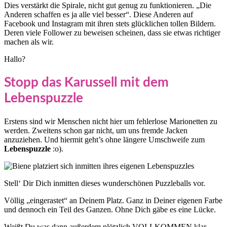
Dies verstärkt die Spirale, nicht gut genug zu funktionieren. „Die
Anderen schaffen es ja alle viel besser“. Diese Anderen auf
Facebook und Instagram mit ihren stets glücklichen tollen Bildern.
Deren viele Follower zu beweisen scheinen, dass sie etwas richtiger
machen als wir.
Hallo?
Stopp das Karussell mit dem
Lebenspuzzle
Erstens sind wir Menschen nicht hier um fehlerlose Marionetten zu
werden. Zweitens schon gar nicht, um uns fremde Jacken
anzuziehen. Und hiermit geht’s ohne längere Umschweife zum
Lebenspuzzle
:o).
Stell‘ Dir Dich inmitten dieses wunderschönen Puzzleballs vor.
Völlig „eingerastet“ an Deinem Platz. Ganz in Deiner eigenen Farbe
und dennoch ein Teil des Ganzen. Ohne Dich gäbe es eine Lücke.
Weißt Du was dann außerdem plötzlich VOLLKOMMEN klar