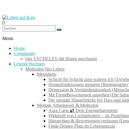
Zum
Inhalt
springen
Leben
auf
Menü
Kurs
Home
Community
hier TACHELES mit Honig anschauen
Werkzeuge
Lesend Wachsen
zum
Methoden fürs Leben
Wachsen
Metaphern
–
Schicht für Schicht zum wahren Ich (Zwieb
Wirken
Herausforderungen meistern (Bergmetapher
–
Depression & Verständnislosigkeit (Mensch
Wohlfühlen
Mit Fremdbewertungen umgehen (Die Sahne
Die mentale Hängebrücke bei Hass und an
Mentale Arbeitstools & Methoden
Aura Carta 🔐 Dein Energiebarometer
Wirkkraft von Lichtarbeitern – als Pustebl
Hierarchien & Bewertungen verlassen (Ent
Finde Deinen Platz im Lebenspuzzle