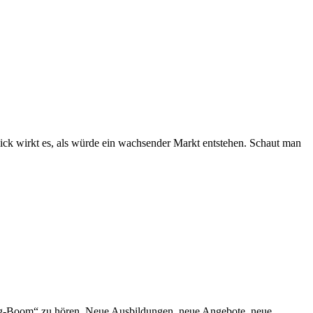
ck wirkt es, als würde ein wachsender Markt entstehen. Schaut man
ing-Boom“ zu hören. Neue Ausbildungen, neue Angebote, neue