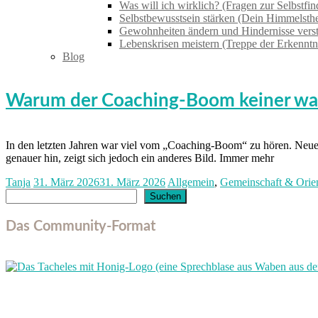
Was will ich wirklich? (Fragen zur Selbstfi
Selbstbewusstsein stärken (Dein Himmelsthe
Gewohnheiten ändern und Hindernisse vers
Lebenskrisen meistern (Treppe der Erkenntn
Blog
Warum der Coaching-Boom keiner wa
In den letzten Jahren war viel vom „Coaching-Boom“ zu hören. Neue 
genauer hin, zeigt sich jedoch ein anderes Bild. Immer mehr
Tanja
31. März 2026
31. März 2026
Allgemein
,
Gemeinschaft & Orie
Suchen
Suchen
Das Community-Format