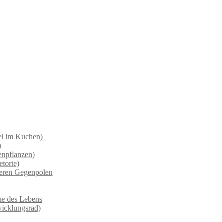
el im Kuchen)
)
enpflanzen)
torte)
deren Gegenpolen
ume des Lebens
wicklungsrad)