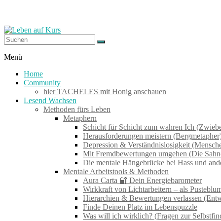
Zum
Inhalt
springen
Leben
Menü
auf
Home
Kurs
Community
hier TACHELES mit Honig anschauen
Lesend Wachsen
Werkzeuge
Methoden fürs Leben
zum
Metaphern
Wachsen
Schicht für Schicht zum wahren Ich (Zwieb
–
Herausforderungen meistern (Bergmetapher
Wirken
Depression & Verständnislosigkeit (Mensch
–
Mit Fremdbewertungen umgehen (Die Sahne
Wohlfühlen
Die mentale Hängebrücke bei Hass und an
Mentale Arbeitstools & Methoden
Aura Carta 🔐 Dein Energiebarometer
Wirkkraft von Lichtarbeitern – als Pustebl
Hierarchien & Bewertungen verlassen (Ent
Finde Deinen Platz im Lebenspuzzle
Was will ich wirklich? (Fragen zur Selbstfi