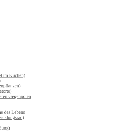
el im Kuchen)
)
enpflanzen)
torte)
deren Gegenpolen
ume des Lebens
wicklungsrad)
ndung)