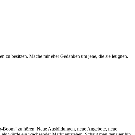
onen zu besitzen. Mache mir eher Gedanken um jene, die sie leugnen.
ing-Boom“ zu hören. Neue Ausbildungen, neue Angebote, neue
s, als würde ein wachsender Markt entstehen. Schaut man genauer hin,