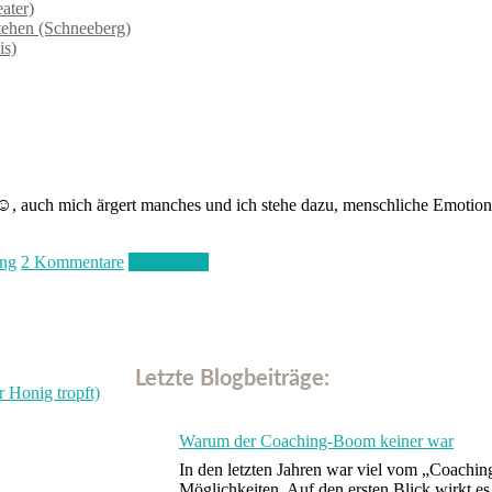
ater)
tehen (Schneeberg)
is)
us ☺️, auch mich ärgert manches und ich stehe dazu, menschliche Emoti
ung
2 Kommentare
Weiterlesen
Letzte Blogbeiträge:
Warum der Coaching-Boom keiner war
In den letzten Jahren war viel vom „Coach
Möglichkeiten. Auf den ersten Blick wirkt e