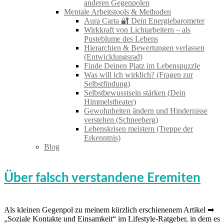
anderen Gegenpolen
Mentale Arbeitstools & Methoden
Aura Carta 🔐 Dein Energiebarometer
Wirkkraft von Lichtarbeitern – als
Pusteblume des Lebens
Hierarchien & Bewertungen verlassen
(Entwicklungsrad)
Finde Deinen Platz im Lebenspuzzle
Was will ich wirklich? (Fragen zur
Selbstfindung)
Selbstbewusstsein stärken (Dein
Himmelstheater)
Gewohnheiten ändern und Hindernisse
verstehen (Schneeberg)
Lebenskrisen meistern (Treppe der
Erkenntnis)
Blog
Über falsch verstandene Eremiten
Als kleinen Gegenpol zu meinem kürzlich erschienenem Artikel ➡
„Soziale Kontakte und Einsamkeit“ im Lifestyle-Ratgeber, in dem es