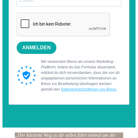
„Der kürzeste Weg zu dir selbst führt einmal um die