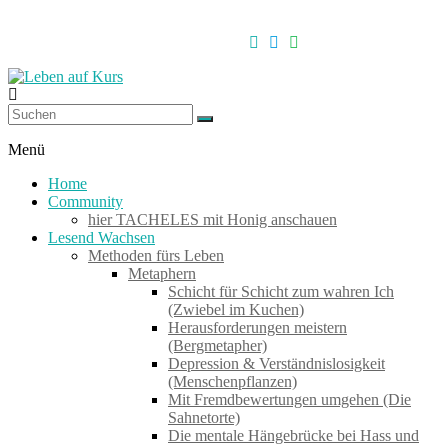
Zum
Inhalt
springen
Leben
auf
Menü
Kurs
Home
Community
hier TACHELES mit Honig anschauen
Werkzeuge
Lesend Wachsen
zum
Methoden fürs Leben
Wachsen
Metaphern
–
Schicht für Schicht zum wahren Ich
Wirken
(Zwiebel im Kuchen)
–
Herausforderungen meistern
Wohlfühlen
(Bergmetapher)
Depression & Verständnislosigkeit
(Menschenpflanzen)
Mit Fremdbewertungen umgehen (Die
Sahnetorte)
Die mentale Hängebrücke bei Hass und