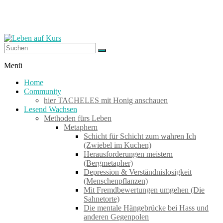
Zum
Inhalt
springen
Leben
Menü
auf
Home
Kurs
Community
hier TACHELES mit Honig anschauen
Lesend Wachsen
Werkzeuge
Methoden fürs Leben
zum
Metaphern
Wachsen
Schicht für Schicht zum wahren Ich
–
(Zwiebel im Kuchen)
Wirken
Herausforderungen meistern
–
(Bergmetapher)
Wohlfühlen
Depression & Verständnislosigkeit
(Menschenpflanzen)
Mit Fremdbewertungen umgehen (Die
Sahnetorte)
Die mentale Hängebrücke bei Hass und
anderen Gegenpolen