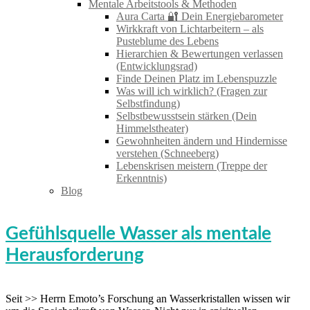
Mentale Arbeitstools & Methoden
Aura Carta 🔐 Dein Energiebarometer
Wirkkraft von Lichtarbeitern – als
Pusteblume des Lebens
Hierarchien & Bewertungen verlassen
(Entwicklungsrad)
Finde Deinen Platz im Lebenspuzzle
Was will ich wirklich? (Fragen zur
Selbstfindung)
Selbstbewusstsein stärken (Dein
Himmelstheater)
Gewohnheiten ändern und Hindernisse
verstehen (Schneeberg)
Lebenskrisen meistern (Treppe der
Erkenntnis)
Blog
Gefühlsquelle Wasser als mentale
Herausforderung
Seit >> Herrn Emoto’s Forschung an Wasserkristallen wissen wir