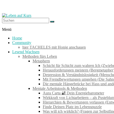
Zum
Inhalt
springen
Leben
Menü
auf
Home
Kurs
Community
hier TACHELES mit Honig anschauen
Lesend Wachsen
Werkzeuge
Methoden fürs Leben
zum
Metaphern
Wachsen
Schicht für Schicht zum wahren Ich (Zwieb
–
Herausforderungen meistern (Bergmetapher
Wirken
Depression & Verständnislosigkeit (Mensch
–
Mit Fremdbewertungen umgehen (Die Sahne
Wohlfühlen
Die mentale Hängebrücke bei Hass und an
Mentale Arbeitstools & Methoden
Aura Carta 🔐 Dein Energiebarometer
Wirkkraft von Lichtarbeitern – als Pustebl
Hierarchien & Bewertungen verlassen (Ent
Finde Deinen Platz im Lebenspuzzle
Was will ich wirklich? (Fragen zur Selbstfi