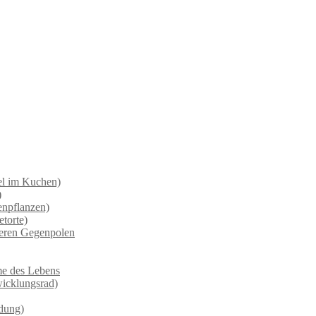
el im Kuchen)
)
enpflanzen)
torte)
deren Gegenpolen
ume des Lebens
wicklungsrad)
ndung)