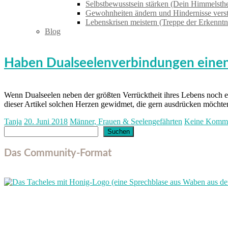
Selbstbewusstsein stärken (Dein Himmelsthe
Gewohnheiten ändern und Hindernisse vers
Lebenskrisen meistern (Treppe der Erkenntn
Blog
Haben Dualseelenverbindungen einen 
Wenn Dualseelen neben der größten Verrücktheit ihres Lebens noch eine
dieser Artikel solchen Herzen gewidmet, die gern ausdrücken möchte
Tanja
20. Juni 2018
Männer, Frauen & Seelengefährten
Keine Komme
Suchen
Suchen
Das Community-Format