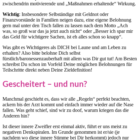
zwischendrin motivierende und „Maßnahmen erhaltende“ Wirkung.
Wichtig
: Insbesondere Selbständige mit Geldnot oder
Finanzvorstände in Familien neigen dazu, eine eigene Belohnung
gern mal unter den Tisch fallen zu lassen nach dem Motto „Ach
was, so groß war das ja jetzt auch nicht“ oder „Besser ich spar mir
das Geld für wichtigere Sachen, ist eh alles schon so knapp“.
Was gibt es Wichtigeres als DICH bei Laune und am Leben zu
erhalten? Also bitte belohne Dich selbst
fürstlich/baronessenzauberhaft mit allem was Dir gut tut! Am Besten
schreibst Du schon im Vorfeld Deine möglichen Belohnungen für
Teilschritte direkt neben Deine Zieldefinition!
Gescheitert – und nun?
Manchmal geschieht es, dass wir alle „Regeln“ perfekt beachten,
ackern bis der Arzt kommt und einfach immer wieder auf die Nase
fallen. Was geht schief, sind wir zu doof, warum kriegen das die
Anderen hin?
Ist dieser innere Zweifler erst einmal aktiv, führt er uns meist zu
negativen Denkspiralen. Im Grunde genommen ist er/sie (je
nachdem wo diese innere Stimme bei Dir herkommt) jedoch nur