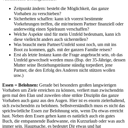
Zeitpunkt ändern: besteht die Möglichkeit, das ganze
Vorhaben zu verschieben?
Sicherheiten schaffen: kann ich vorerst bestimmte
Vorkehrungen treffen, die mir/meinem Partner finanziell oder
anderweitig einen Spielraum verschaffen?
Welche Aspekte sind für mein Umfeld bedeutsam, kann ich
diese vielleicht anders auch sicherstellen?
Was braucht mein Partner/Umfeld sonst noch, um mit ins
Boot zu kommen, ggfs. mit der ganzen Familie reisen?
Erst als letzte Instanz kann die Frage angebracht sein, ob das
Umfeld gewechselt werden muss (Bsp. der 35-Jährige, dessen
Mutter seine Beziehungsträume ständig torpediert, jene
Partner, die den Erfolg des Anderen nicht stützen wollen
usw.)
Essen = Belohnen:
Gerade bei besonders großen langwierigen
Vorhaben um Ziele erreichen zu können, verliert man zwischendrin
gern mal den Elan und zuweilen ohne strikte Disziplin das ganze
Vorhaben auch ganz aus den Augen. Hier ist es enorm zielerhaltend,
sich zwischendrin zu belohnen. Selbstverständlich muss es nicht das
sprichwörtliche Essen zur Belohnung sein, wenn Du etwas erreicht
hast. Neben dem Essen gehen kann es natürlich auch ein gutes
Buch, die entspannende Badewanne, ein Kurzurlaub oder was auch
immer sein. Hauptsache, es bedeutet Dir etwas und hat