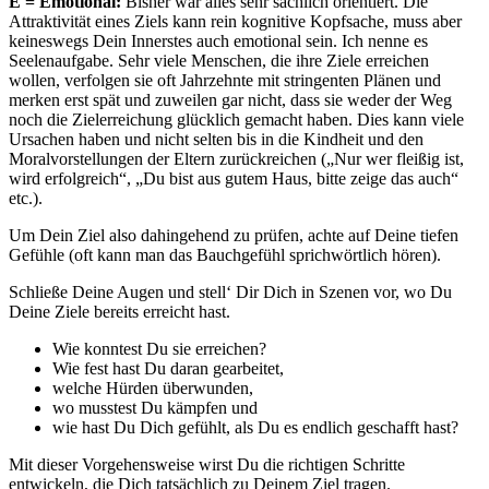
E = Emotional:
Bisher war alles sehr sachlich orientiert. Die
Attraktivität eines Ziels kann rein kognitive Kopfsache, muss aber
keineswegs Dein Innerstes auch emotional sein. Ich nenne es
Seelenaufgabe. Sehr viele Menschen, die ihre Ziele erreichen
wollen, verfolgen sie oft Jahrzehnte mit stringenten Plänen und
merken erst spät und zuweilen gar nicht, dass sie weder der Weg
noch die Zielerreichung glücklich gemacht haben. Dies kann viele
Ursachen haben und nicht selten bis in die Kindheit und den
Moralvorstellungen der Eltern zurückreichen („Nur wer fleißig ist,
wird erfolgreich“, „Du bist aus gutem Haus, bitte zeige das auch“
etc.).
Um Dein Ziel also dahingehend zu prüfen, achte auf Deine tiefen
Gefühle (oft kann man das Bauchgefühl sprichwörtlich hören).
Schließe Deine Augen und stell‘ Dir Dich in Szenen vor, wo Du
Deine Ziele bereits erreicht hast.
Wie konntest Du sie erreichen?
Wie fest hast Du daran gearbeitet,
welche Hürden überwunden,
wo musstest Du kämpfen und
wie hast Du Dich gefühlt, als Du es endlich geschafft hast?
Mit dieser Vorgehensweise wirst Du die richtigen Schritte
entwickeln, die Dich tatsächlich zu Deinem Ziel tragen.