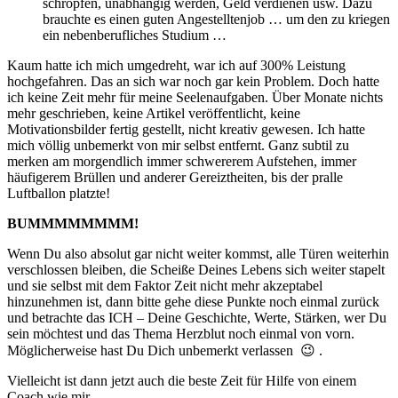
schröpfen, unabhängig werden, Geld verdienen usw. Dazu
brauchte es einen guten Angestelltenjob … um den zu kriegen
ein nebenberufliches Studium …
Kaum hatte ich mich umgedreht, war ich auf 300% Leistung
hochgefahren. Das an sich war noch gar kein Problem. Doch hatte
ich keine Zeit mehr für meine Seelenaufgaben. Über Monate nichts
mehr geschrieben, keine Artikel veröffentlicht, keine
Motivationsbilder fertig gestellt, nicht kreativ gewesen. Ich hatte
mich völlig unbemerkt von mir selbst entfernt. Ganz subtil zu
merken am morgendlich immer schwererem Aufstehen, immer
häufigerem Brüllen und anderer Gereiztheiten, bis der pralle
Luftballon platzte!
BUMMMMMMMM!
Wenn Du also absolut gar nicht weiter kommst, alle Türen weiterhin
verschlossen bleiben, die Scheiße Deines Lebens sich weiter stapelt
und sie selbst mit dem Faktor Zeit nicht mehr akzeptabel
hinzunehmen ist, dann bitte gehe diese Punkte noch einmal zurück
und betrachte das ICH – Deine Geschichte, Werte, Stärken, wer Du
sein möchtest und das Thema Herzblut noch einmal von vorn.
Möglicherweise hast Du Dich unbemerkt verlassen 😉 .
Vielleicht ist dann jetzt auch die beste Zeit für Hilfe von einem
Coach wie mir.