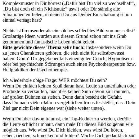
Komplexmuster in Dir hörtest („Dafür bist Du viel zu wechselhaft“,
„Du bist doch eh ein Nichtsnutz“ usw.) oder Dir ständig alte
Situationen einfielen, in denen Du aus Deiner Einschätzung schon
einmal versagt hast?
Nichts ist bremsender als ein solches schlechtes Bild von uns selbst!
Großartige Ideen wurden aus diesem Grund schon mit ins Grab
genommen und fantastische Leben nicht gelebt.
Bitte gewichte dieses Thema sehr hoch!
Insbesondere wenn Du
zu jenen Charakteren gehören, die sich nicht für selbstbewusst
halten. Gönn‘ Dir gegebenenfalls einen guten Coach, Hypnotiseur
oder bei psychischen Störungen auch einen Psychotherapeuten bzw.
Heilpraktiker der Psychotherapie.
Ich wiederhole obige Frage: WER möchtest Du sein?
Wenn Du einfach keinen Spaß daran hast, Leute zu unterhalten oder
Produkte zu verkaufen, macht es keinen Sinn davon zu Träumen,
auf großen Bühnen zu stehen. Denn dann besteht die Gefahr,
dass Du nach vielen Jahren vergeblichen Irrens feststellst, dass Dein
Ziel gar nicht Dein eigenes war (siehe weiter unten).
Wenn Du aber davon träumst, ein Top-Redner zu werden, der/die
die Leute schlicht umhaut, dann male Dir dieses Bild so genau wie
möglich aus. Wie wirst Du Dich kleiden, was wirst Du hören,
sehen, riechen, schmecken und fühlen? Mache Dich gedanklich zur