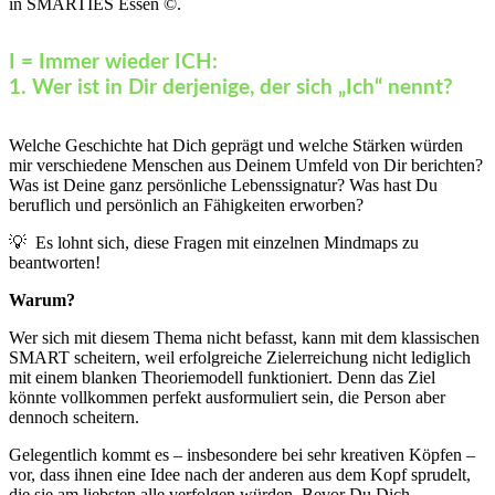
in SMARTIES Essen ©.
I = Immer wieder ICH:
1. Wer ist in Dir derjenige, der sich „Ich“ nennt?
Welche Geschichte hat Dich geprägt und welche Stärken würden
mir verschiedene Menschen aus Deinem Umfeld von Dir berichten?
Was ist Deine ganz persönliche Lebenssignatur? Was hast Du
beruflich und persönlich an Fähigkeiten erworben?
💡 Es lohnt sich, diese Fragen mit einzelnen Mindmaps zu
beantworten!
Warum?
Wer sich mit diesem Thema nicht befasst, kann mit dem klassischen
SMART scheitern, weil erfolgreiche Zielerreichung nicht lediglich
mit einem blanken Theoriemodell funktioniert. Denn das Ziel
könnte vollkommen perfekt ausformuliert sein, die Person aber
dennoch scheitern.
Gelegentlich kommt es – insbesondere bei sehr kreativen Köpfen –
vor, dass ihnen eine Idee nach der anderen aus dem Kopf sprudelt,
die sie am liebsten alle verfolgen würden. Bevor Du Dich