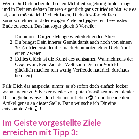
Wenn Du Dich lieber der breiten Mehrheit zugehörig fühlen magst
und in Deinem tiefsten Inneren eigentlich ganz zufrieden bist, wie es
ist, dann möchte ich Dich einladen, Dich ab sofort einfach
zurückzulehnen und der ewigen Zielenachjagerei ein bewusstes
Ende zu setzen. Das hat sogar gleich 3 Vorteile:
Du nimmst Dir jede Menge wiederkehrenden Stress.
Du bringst Dein inneres Gemüt damit auch noch von einem
3er (zufriedenstellend ist nach Schulnoten einer Dreier) auf
einen Zweier.
Echtes Glück ist die Kunst des achtsamen Wahrnehmens der
Gegenwart, kein Ziel der Welt kann Dich im Vorfeld
glücklich machen (ein wenig Vorfreude natürlich durchaus
bereiten).
Falls Dich das anspricht, nimm‘ es ab sofort doch einfach locker,
wenn andere zu Silvester wieder von guten Vorsätzen reden, denke
Dir möglicherweise: „Ich liebe mein Leben 😎 “ und beende den
Artikel genau an dieser Stelle. Dann wünsche ich Dir eine
entspannte Zeit 🙂 !
Im Geiste vorgestellte Ziele
erreichen mit Tipp 3: