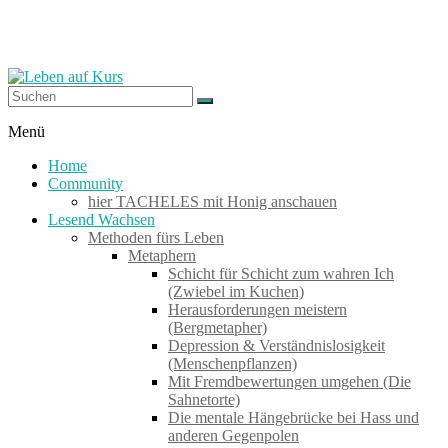
Zum
Inhalt
springen
Leben
Menü
auf
Home
Kurs
Community
hier TACHELES mit Honig anschauen
Lesend Wachsen
Werkzeuge
Methoden fürs Leben
zum
Metaphern
Wachsen
Schicht für Schicht zum wahren Ich
–
(Zwiebel im Kuchen)
Wirken
Herausforderungen meistern
–
(Bergmetapher)
Wohlfühlen
Depression & Verständnislosigkeit
(Menschenpflanzen)
Mit Fremdbewertungen umgehen (Die
Sahnetorte)
Die mentale Hängebrücke bei Hass und
anderen Gegenpolen