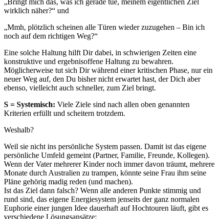
„Bringt mich das, was ich gerade tue, meinem eigentlichen Ziel
wirklich näher?“ und
„Mmh, plötzlich scheinen alle Türen wieder zuzugehen – Bin ich
noch auf dem richtigen Weg?“
Eine solche Haltung hilft Dir dabei, in schwierigen Zeiten eine
konstruktive und ergebnisoffene Haltung zu bewahren.
Möglicherweise tut sich Dir während einer kritischen Phase, nur ein
neuer Weg auf, den Du bisher nicht erwartet hast, der Dich aber
ebenso, vielleicht auch schneller, zum Ziel bringt.
S = Systemisch:
Viele Ziele sind nach allen oben genannten
Kriterien erfüllt und scheitern trotzdem.
Weshalb?
Weil sie nicht ins persönliche System passen. Damit ist das eigene
persönliche Umfeld gemeint (Partner, Familie, Freunde, Kollegen).
Wenn der Vater mehrerer Kinder noch immer davon träumt, mehrere
Monate durch Australien zu trampen, könnte seine Frau ihm seine
Pläne gehörig madig reden (und machen).
Ist das Ziel dann falsch? Wenn alle anderen Punkte stimmig und
rund sind, das eigene Energiesystem jenseits der ganz normalen
Euphorie einer jungen Idee dauerhaft auf Hochtouren läuft, gibt es
verschiedene Lösungsansätze: