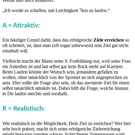
Werde also noch konkreter:
„Ich werde es schaffen, mit Leichtigkeit 7km zu laufen.“
A = Attraktiv:
Ein häufiger Grund dafür, dass das erfolgreiche
Ziele erreichen
so
oft scheitert, ist, dass man (oft sogar unbewusst) sein Ziel gar nicht
ernsthaft will.
Vielleicht macht der Mann seine 9. Fortbildung nur, weil seine Frau
ein Antreiber ist und hat selbst gar kein Bock mehr auf Karriere.
Beim Laufen könnte der Wunsch sein, jemandem gefallen zu
wollen, ohne tatsächlich von der Sportart an sich angesprochen zu
sein. Hier sollte die Frage also sein, ob das anvisierte Ziel für einen
selbst tatsächlich attraktiv ist. Dabei hilft die Frage, welche Instanz
in Dir laufen möchte und weshalb.
R = Realistisch:
Wie realistisch ist die Möglichkeit, Dein Ziel zu erreichen? Wer hier
sehr hoch pokert, macht sich seine erfolgreiche Zielerreichung
möglicherweise unnötig schwer. Schüchterne Zeitgenossen wird