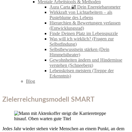
Mentale Arbeitstools & Methoden
Aura Carta 🔐 Dein Energiebarometer
Wirkkraft von Lichtarbeitern – als
Pusteblume des Lebens
Hierarchien & Bewertungen verlassen
(Entwicklungsrad)
Finde Deinen Platz im Lebenspuzzle
Was will ich wirklich? (Fragen zur
Selbstfindung)
Selbstbewusstsein stärken (Dein
Himmelstheater)
Gewohnheiten ändern und Hindernisse
verstehen (Schneeberg)
Lebenskrisen meistern (Treppe der
Erkenntnis)
Blog
Zielerreichungsmodell SMART
Jedes Jahr wieder stehen viele Menschen an einem Punkt, an dem