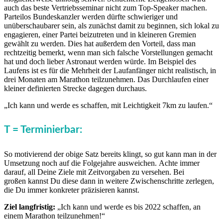
auch das beste Vertriebsseminar nicht zum Top-Speaker machen.
Parteilos Bundeskanzler werden dürfte schwieriger und
unüberschaubarer sein, als zunächst damit zu beginnen, sich lokal zu
engagieren, einer Partei beizutreten und in kleineren Gremien
gewählt zu werden. Dies hat außerdem den Vorteil, dass man
rechtzeitig bemerkt, wenn man sich falsche Vorstellungen gemacht
hat und doch lieber Astronaut werden würde. Im Beispiel des
Laufens ist es für die Mehrheit der Laufanfänger nicht realistisch, in
drei Monaten am Marathon teilzunehmen. Das Durchlaufen einer
kleiner definierten Strecke dagegen durchaus.
„Ich kann und werde es schaffen, mit Leichtigkeit 7km zu laufen.“
T = Terminierbar:
So motivierend der obige Satz bereits klingt, so gut kann man in der
Umsetzung noch auf die Folgejahre ausweichen. Achte immer
darauf, all Deine Ziele mit Zeitvorgaben zu versehen. Bei
großen kannst Du diese dann in weitere Zwischenschritte zerlegen,
die Du immer konkreter präzisieren kannst.
Ziel langfristig:
„Ich kann und werde es bis 2022 schaffen, an
einem Marathon teilzunehmen!“