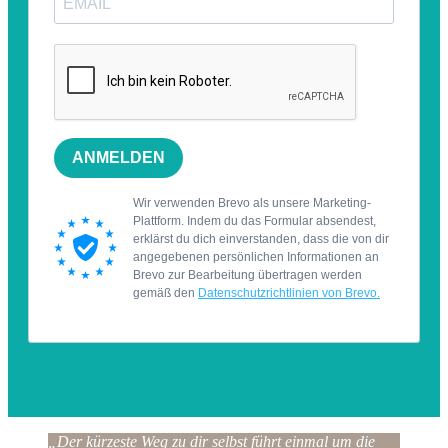
„Der kürzeste Weg zu dir selbst führt einmal um die