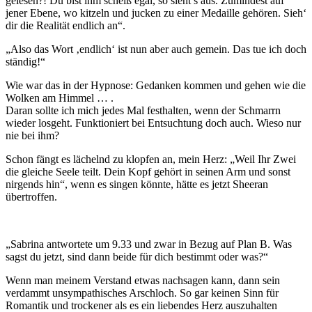
gelesen?! Du bist ihm scheiß egal, so sieht’s aus. Zumindest auf
jener Ebene, wo kitzeln und jucken zu einer Medaille gehören. Sieh‘
dir die Realität endlich an“.
„Also das Wort ‚endlich‘ ist nun aber auch gemein. Das tue ich doch
ständig!“
Wie war das in der Hypnose: Gedanken kommen und gehen wie die
Wolken am Himmel … .
Daran sollte ich mich jedes Mal festhalten, wenn der Schmarrn
wieder losgeht. Funktioniert bei Entsuchtung doch auch. Wieso nur
nie bei ihm?
Schon fängt es lächelnd zu klopfen an, mein Herz: „Weil Ihr Zwei
die gleiche Seele teilt. Dein Kopf gehört in seinen Arm und sonst
nirgends hin“, wenn es singen könnte, hätte es jetzt Sheeran
übertroffen.
„Sabrina antwortete um 9.33 und zwar in Bezug auf Plan B. Was
sagst du jetzt, sind dann beide für dich bestimmt oder was?“
Wenn man meinem Verstand etwas nachsagen kann, dann sein
verdammt unsympathisches Arschloch. So gar keinen Sinn für
Romantik und trockener als es ein liebendes Herz auszuhalten