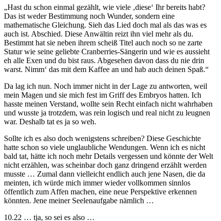
„Hast du schon einmal gezählt, wie viele ‚diese‘ Ihr bereits habt?
Das ist weder Bestimmung noch Wunder, sondern eine
mathematische Gleichung. Sieh das Lied doch mal als das was es
auch ist. Abschied. Diese Anwältin reizt ihn viel mehr als du.
Bestimmt hat sie neben ihrem scheiß Titel auch noch so ne zarte
Statur wie seine geliebte Cranberries-Sängerin und wie es aussieht
eh alle Exen und du bist raus. Abgesehen davon dass du nie drin
warst. Nimm‘ das mit dem Kaffee an und hab auch deinen Spaß.“
Da lag ich nun. Noch immer nicht in der Lage zu antworten, weil
mein Magen und sie mich fest im Griff des Embryos hatten. Ich
hasste meinen Verstand, wollte sein Recht einfach nicht wahrhaben
und wusste ja trotzdem, was rein logisch und real nicht zu leugnen
war. Deshalb tat es ja so weh.
Sollte ich es also doch wenigstens schreiben? Diese Geschichte
hatte schon so viele unglaubliche Wendungen. Wenn ich es nicht
bald tat, hätte ich noch mehr Details vergessen und könnte der Welt
nicht erzählen, was scheinbar doch ganz dringend erzählt werden
musste … Zumal dann vielleicht endlich auch jene Nasen, die da
meinten, ich würde mich immer wieder vollkommen sinnlos
öffentlich zum Affen machen, eine neue Perspektive erkennen
könnten. Jene meiner Seelenaufgabe nämlich …
10.22 … tja, so sei es also …