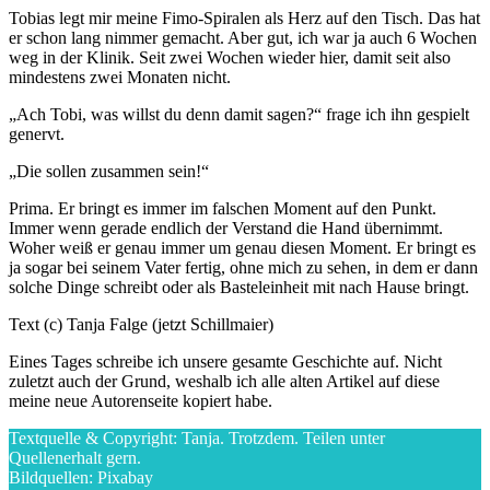
Tobias legt mir meine Fimo-Spiralen als Herz auf den Tisch. Das hat
er schon lang nimmer gemacht. Aber gut, ich war ja auch 6 Wochen
weg in der Klinik. Seit zwei Wochen wieder hier, damit seit also
mindestens zwei Monaten nicht.
„Ach Tobi, was willst du denn damit sagen?“ frage ich ihn gespielt
genervt.
„Die sollen zusammen sein!“
Prima. Er bringt es immer im falschen Moment auf den Punkt.
Immer wenn gerade endlich der Verstand die Hand übernimmt.
Woher weiß er genau immer um genau diesen Moment. Er bringt es
ja sogar bei seinem Vater fertig, ohne mich zu sehen, in dem er dann
solche Dinge schreibt oder als Basteleinheit mit nach Hause bringt.
Text (c) Tanja Falge (jetzt Schillmaier)
Eines Tages schreibe ich unsere gesamte Geschichte auf. Nicht
zuletzt auch der Grund, weshalb ich alle alten Artikel auf diese
meine neue Autorenseite kopiert habe.
Textquelle & Copyright: Tanja. Trotzdem. Teilen unter
Quellenerhalt gern.
Bildquellen: Pixabay