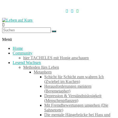
Zum
Inhalt
springen
Leben
auf
Menü
Kurs
Home
Community
hier TACHELES mit Honig anschauen
Werkzeuge
Lesend Wachsen
zum
Methoden fürs Leben
Wachsen
Metaphern
–
Schicht für Schicht zum wahren Ich
Wirken
(Zwiebel im Kuchen)
–
Herausforderungen meistern
Wohlfühlen
(Bergmetapher)
Depression & Verständnislosigkeit
(Menschenpflanzen)
Mit Fremdbewertungen umgehen (Die
Sahnetorte)
Die mentale Hängebrücke bei Hass und