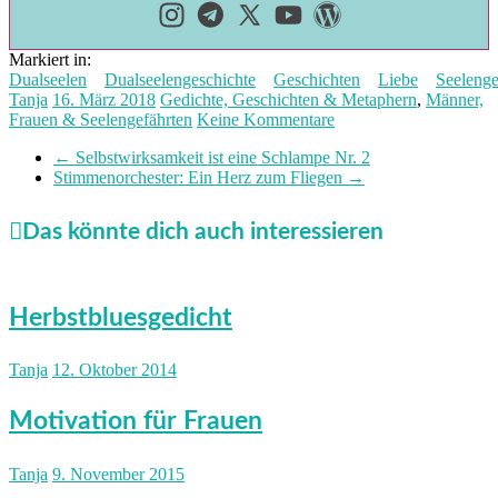
Markiert in:
Dualseelen
Dualseelengeschichte
Geschichten
Liebe
Seelenge
Tanja
16. März 2018
Gedichte, Geschichten & Metaphern
,
Männer,
Frauen & Seelengefährten
Keine Kommentare
←
Selbstwirksamkeit ist eine Schlampe Nr. 2
Stimmenorchester: Ein Herz zum Fliegen
→
Das könnte dich auch interessieren
Herbstbluesgedicht
Tanja
12. Oktober 2014
Motivation für Frauen
Tanja
9. November 2015