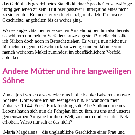
das Gefühl, als gezeichnetes Standbild einer Speedy Consales-Folge
übrig geblieben zu sein. Hilfloser passiver Hintergrund eines nicht
zu steuernden Rennens, gezeichnet einzig und allein für unsere
Geschichte, angehalten bis es weiter ging.
War es angesichts meiner sexuellen Anziehung bei ihm also bereits
so schlimm um meinen Verfallensprozess gestellt? Vielleicht sollte
ich Silikon doch noch in Betracht ziehen. Es war ja nun nicht nur
für meinen eigenen Geschmack zu wenig, sondern könnte von
manch weiterem Makel zumindest im oberflächlichem Vorfeld
ablenken.
Andere Mütter und ihre langweiligen
Söhne
Zumal jetzt wo ich also wieder raus in die blanke Balzarena musste.
Scheiße. Dort wollte ich am wenigsten hin. Er war doch mein
Zuhause. 10.44. Fuck! Fuck fuc-king shit. Alle Stationen meines
Lebens hatten sich nun als Fahrplan hin zu ihm, zu uns und unserer
gemeinsamen Aufgabe für diese Welt, zu einem umfassenden Netz
erhoben. Wieso nur sah er das nicht?
‚Maria Magdalena – die unglaubliche Geschichte einer Frau und