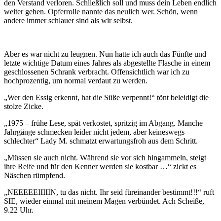
den Verstand verloren. Schließlich soll und muss dein Leben endlich
weiter gehen. Opferrolle nannte das neulich wer. Schön, wenn
andere immer schlauer sind als wir selbst.
Aber es war nicht zu leugnen. Nun hatte ich auch das Fünfte und
letzte wichtige Datum eines Jahres als abgestellte Flasche in einem
geschlossenen Schrank verbracht. Offensichtlich war ich zu
hochprozentig, um normal verdaut zu werden.
„Wer den Essig erkennt, hat die Süße verpennt!“ tönt beleidigt die
stolze Zicke.
„1975 – frühe Lese, spät verkostet, spritzig im Abgang. Manche
Jahrgänge schmecken leider nicht jedem, aber keineswegs
schlechter“ Lady M. schmatzt erwartungsfroh aus dem Schritt.
„Müssen sie auch nicht. Während sie vor sich hingammeln, steigt
ihre Reife und für den Kenner werden sie kostbar …“ zickt es
Näschen rümpfend.
„NEEEEEIIIIIN, tu das nicht. Ihr seid füreinander bestimmt!!!“ ruft
SIE, wieder einmal mit meinem Magen verbündet. Ach Scheiße,
9.22 Uhr.