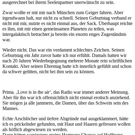
ausgerechnet bei ihrem Seelenpartner unerwünscht zu sein.
Zwar wollte er mit mir nach München zum Geiger fahren. Aber
irgendwann halt, nur nicht zu schnell. Seinen Geburtstag verband er
nicht mit mir, nutzte es nicht einmal aus, der Sack. Überhaupt reichte
es ihm, mit mir einen gemeinsamen Planeten zu teilen, was
intergalaktisch betrachtet ja bereits ein enorm enges Zugeständnis
war.
Wieder nicht. Das war ein verdammt schlechtes Zeichen. Seinen
Geburtstag ein Jahr zuvor hatte ich nur erfühlt. Damals hatten wir
nach 20 Jahren Wiederbegegnung mehrere Monate rein schriftlichen
Kontakt. Aber seinen Ehrentag hatte ich innerlich gefühlt und schon
da schwer gelitten, nicht bei ihm sein zu können.
Prima. ‚Love is in the air‘, das Radio war immer anderer Meinung.
Aber für ihn war ich offensichtlich nicht einmal erotisch anziehend.
Sie mögen ja alle jammern, die Damen, über das Schwein sein des
Mannes.
Echte Arschlöcher und tiefere Abgründe mal ausgeklammert, hätte
ich es prickelnder gefunden, mit Haut und Haaren gefressen wollen
als höflich abgewiesen zu werden.
Dann hätten wenigstens meine Hormone Chance auf Hoffnung