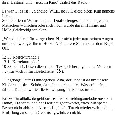
ihrer Bestimmung – jetzt im Kino‘ trailert das Radio.
Es war … es ist … Scheiße, WEIL sie IST, diese blöde Kuh namens
Liebe …
Soll ich diesen Wahnsinn einer Dualseelengeschichte nun jedem
Menschen wünschen oder nicht? Ich würde ihn in Himmel und
Hölle gleichzeitig schicken.
„Wir sind alle dafür vorgesehen. Nur nicht jeder traut seinen Augen
und noch weniger ihrem Herzen“, tönt diese Stimme aus dem Kopf-
Off.
12.33 Korrekturende 1
13.11 Korrekturende 2
19.33 beim 1. Lesen dieser alten Textspeicherung nach 2 Monaten
… (nur wichtig für „Betroffene“ 🙂 ).
‚Dingdong‘, lautes Hundegebell. Aha, der Papa ist da um unsere
Kinder zu holen. Schön, dann kann ich endlich Wasser kaufen
fahren. Danach wartet die Einweisung ins Fitnessstudio.
Kurzer Smalltalk, da geht sie los, meine Lieblingsmelodie aus dem
Handy. Da schau her, der Herr hat geantwortet, etwa 24h später.
Besser nicht abhören. Also nicht gleich. Tut eh wieder weh und eine
Einladung zu seinem Geburtstag wirds eh nicht.