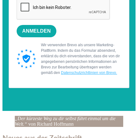
„Der kürzeste Weg zu dir selbst führt einmal um die
Welt.“
von Richard Hoffmann