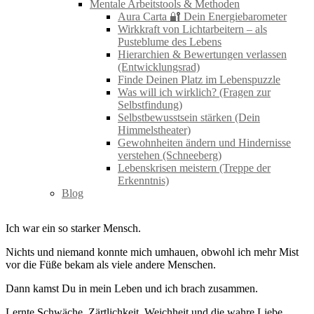
Mentale Arbeitstools & Methoden
Aura Carta 🔐 Dein Energiebarometer
Wirkkraft von Lichtarbeitern – als
Pusteblume des Lebens
Hierarchien & Bewertungen verlassen
(Entwicklungsrad)
Finde Deinen Platz im Lebenspuzzle
Was will ich wirklich? (Fragen zur
Selbstfindung)
Selbstbewusstsein stärken (Dein
Himmelstheater)
Gewohnheiten ändern und Hindernisse
verstehen (Schneeberg)
Lebenskrisen meistern (Treppe der
Erkenntnis)
Blog
Ich war ein so starker Mensch.
Nichts und niemand konnte mich umhauen, obwohl ich mehr Mist
vor die Füße bekam als viele andere Menschen.
Dann kamst Du in mein Leben und ich brach zusammen.
Lernte Schwäche, Zärtlichkeit, Weichheit und die wahre Liebe.