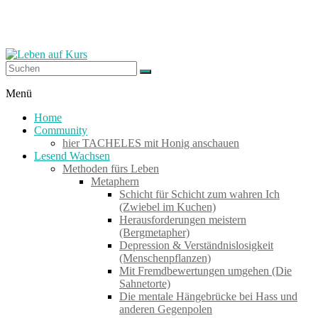
Zum
Inhalt
springen
Leben
Menü
auf
Home
Kurs
Community
hier TACHELES mit Honig anschauen
Lesend Wachsen
Werkzeuge
Methoden fürs Leben
zum
Metaphern
Wachsen
Schicht für Schicht zum wahren Ich
–
(Zwiebel im Kuchen)
Wirken
Herausforderungen meistern
–
(Bergmetapher)
Wohlfühlen
Depression & Verständnislosigkeit
(Menschenpflanzen)
Mit Fremdbewertungen umgehen (Die
Sahnetorte)
Die mentale Hängebrücke bei Hass und
anderen Gegenpolen