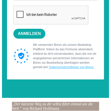
„Der kürzeste Weg zu dir selbst führt einmal um die
Welt.“
von Richard Hoffmann