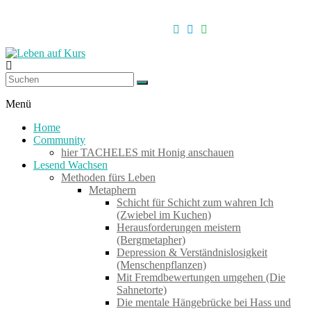
Zum
Inhalt
springen
Leben
auf
Menü
Kurs
Home
Community
hier TACHELES mit Honig anschauen
Werkzeuge
Lesend Wachsen
zum
Methoden fürs Leben
Wachsen
Metaphern
–
Schicht für Schicht zum wahren Ich
Wirken
(Zwiebel im Kuchen)
–
Herausforderungen meistern
Wohlfühlen
(Bergmetapher)
Depression & Verständnislosigkeit
(Menschenpflanzen)
Mit Fremdbewertungen umgehen (Die
Sahnetorte)
Die mentale Hängebrücke bei Hass und