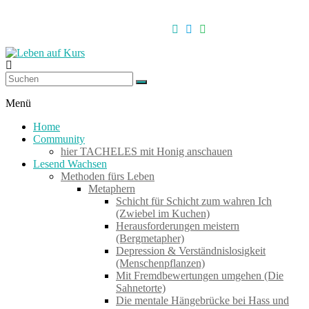
Zum
Inhalt
springen
Leben
auf
Menü
Kurs
Home
Community
hier TACHELES mit Honig anschauen
Werkzeuge
Lesend Wachsen
zum
Methoden fürs Leben
Wachsen
Metaphern
–
Schicht für Schicht zum wahren Ich
Wirken
(Zwiebel im Kuchen)
–
Herausforderungen meistern
Wohlfühlen
(Bergmetapher)
Depression & Verständnislosigkeit
(Menschenpflanzen)
Mit Fremdbewertungen umgehen (Die
Sahnetorte)
Die mentale Hängebrücke bei Hass und