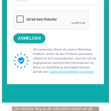
„Der kürzeste Weg zu dir selbst führt einmal um die