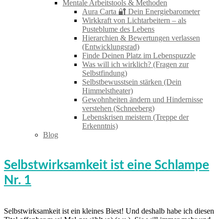
Mentale Arbeitstools & Methoden
Aura Carta 🔐 Dein Energiebarometer
Wirkkraft von Lichtarbeitern – als
Pusteblume des Lebens
Hierarchien & Bewertungen verlassen
(Entwicklungsrad)
Finde Deinen Platz im Lebenspuzzle
Was will ich wirklich? (Fragen zur
Selbstfindung)
Selbstbewusstsein stärken (Dein
Himmelstheater)
Gewohnheiten ändern und Hindernisse
verstehen (Schneeberg)
Lebenskrisen meistern (Treppe der
Erkenntnis)
Blog
Selbstwirksamkeit ist eine Schlampe
Nr. 1
Selbstwirksamkeit ist ein kleines Biest! Und deshalb habe ich diesen