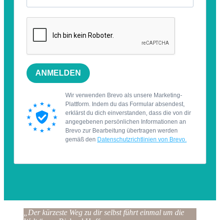
„Der kürzeste Weg zu dir selbst führt einmal um die