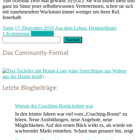
Titel offenbar zwei Mal gewählt :o) (s.u.). Sie will immer mehr und
ganz im Sinne jener selbstbewussten Vertreterinnen, schert sie sich
mit zunehmendem Wachstum immer weniger um ihren Ruf.
Innerhalb
Tanja
17. Dezember 2016
Aus dem Leben
,
Denkgeflüster
1 Kommentar
Weiterlesen
Suchen
Suchen
Das Community-Format
Letzte Blogbeiträge:
Warum der Coaching-Boom keiner war
In den letzten Jahren war viel vom „Coaching-Boom“ zu
hören. Neue Ausbildungen, neue Angebote, neue
Möglichkeiten. Auf den ersten Blick wirkt es, als würde ein
wachsender Markt entstehen. Schaut man genauer hin, zeigt