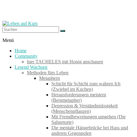
Zum
Inhalt
springen
Leben
Menü
auf
Home
Kurs
Community
hier TACHELES mit Honig anschauen
Lesend Wachsen
Werkzeuge
Methoden fürs Leben
zum
Metaphern
Wachsen
Schicht für Schicht zum wahren Ich
–
(Zwiebel im Kuchen)
Wirken
Herausforderungen meistern
–
(Bergmetapher)
Wohlfühlen
Depression & Verständnislosigkeit
(Menschenpflanzen)
Mit Fremdbewertungen umgehen (Die
Sahnetorte)
Die mentale Hängebrücke bei Hass und
anderen Gegenpolen