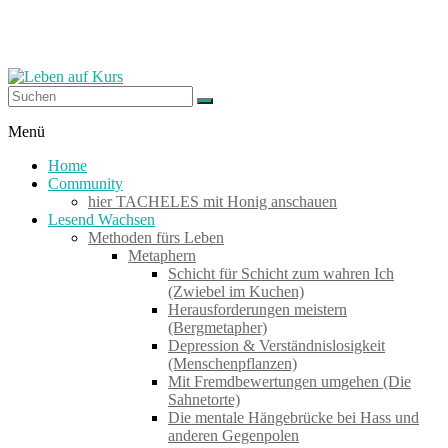
Zum
Inhalt
springen
Leben
Menü
auf
Home
Kurs
Community
hier TACHELES mit Honig anschauen
Lesend Wachsen
Werkzeuge
Methoden fürs Leben
zum
Metaphern
Wachsen
Schicht für Schicht zum wahren Ich
–
(Zwiebel im Kuchen)
Wirken
Herausforderungen meistern
–
(Bergmetapher)
Wohlfühlen
Depression & Verständnislosigkeit
(Menschenpflanzen)
Mit Fremdbewertungen umgehen (Die
Sahnetorte)
Die mentale Hängebrücke bei Hass und
anderen Gegenpolen