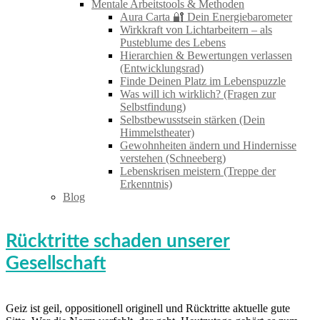
Mentale Arbeitstools & Methoden
Aura Carta 🔐 Dein Energiebarometer
Wirkkraft von Lichtarbeitern – als
Pusteblume des Lebens
Hierarchien & Bewertungen verlassen
(Entwicklungsrad)
Finde Deinen Platz im Lebenspuzzle
Was will ich wirklich? (Fragen zur
Selbstfindung)
Selbstbewusstsein stärken (Dein
Himmelstheater)
Gewohnheiten ändern und Hindernisse
verstehen (Schneeberg)
Lebenskrisen meistern (Treppe der
Erkenntnis)
Blog
Rücktritte schaden unserer
Gesellschaft
Geiz ist geil, oppositionell originell und Rücktritte aktuelle gute