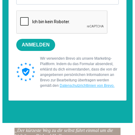
„Der kürzeste Weg zu dir selbst führt einmal um die