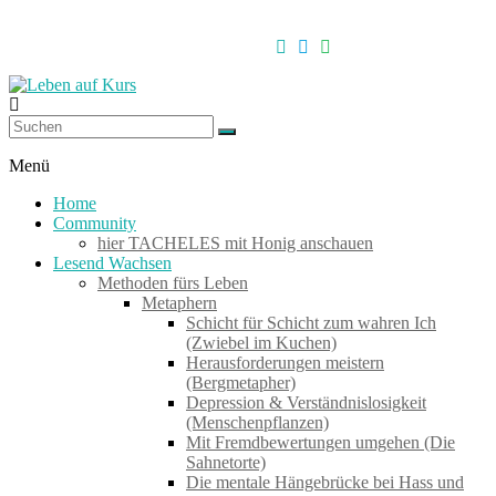
Zum
Inhalt
springen
Leben
auf
Menü
Kurs
Home
Community
hier TACHELES mit Honig anschauen
Werkzeuge
Lesend Wachsen
zum
Methoden fürs Leben
Wachsen
Metaphern
–
Schicht für Schicht zum wahren Ich
Wirken
(Zwiebel im Kuchen)
–
Herausforderungen meistern
Wohlfühlen
(Bergmetapher)
Depression & Verständnislosigkeit
(Menschenpflanzen)
Mit Fremdbewertungen umgehen (Die
Sahnetorte)
Die mentale Hängebrücke bei Hass und