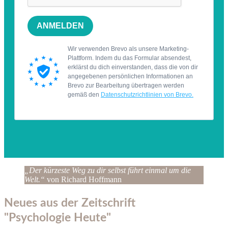
„Der kürzeste Weg zu dir selbst führt einmal um die
Welt.“
von Richard Hoffmann
Neues aus der Zeitschrift
"Psychologie Heute"