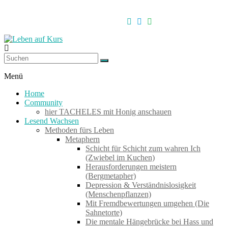
Zum
Inhalt
springen
Leben
auf
Menü
Kurs
Home
Community
hier TACHELES mit Honig anschauen
Werkzeuge
Lesend Wachsen
zum
Methoden fürs Leben
Wachsen
Metaphern
–
Schicht für Schicht zum wahren Ich
Wirken
(Zwiebel im Kuchen)
–
Herausforderungen meistern
Wohlfühlen
(Bergmetapher)
Depression & Verständnislosigkeit
(Menschenpflanzen)
Mit Fremdbewertungen umgehen (Die
Sahnetorte)
Die mentale Hängebrücke bei Hass und