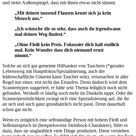
und steter Außenspiegel, dass mit ihnen etwas nicht stimmt.
„Mit deinen tausend Flausen kennt sich ja kein
Mensch aus.“
„Ich wünsche dir so sehr, dass auch du irgendwann
mal deinen Weg findest.“
„Ohne Fleiß kein Preis. Fokussier dich halt endlich
mal. Kein Wunder dass dich niemand ernst
nimmt.“
Solche an sich gut gemeinte Hilfsanker von Tauchern (*gerader
Lebensweg mit Hauptfokus/Spezialisierung, auch der
leidenschaftliche Gitarrist kann Taucher sein), verursachen in aller
Regel nur eines: erst recht das Ersaufen. Denn dadurch wird dem
Scannertypen suggeriert, er hätte sein Thema lediglich noch nicht
gefunden. Weshalb er häufig noch mehr im Dunkeln tappt. Oder die
Scannerpersönlichkeit zwingt sich eine Spezialisierung auf, die ihr
an sich und auch ganz grundsätzlich nicht passt. Denn dauerhaft
schon gar nicht.
Wenn es zeitgleich eine selbständige Person mit hohem Fleiß und
Selbstanspruch ist (beispielsweise Steinbock-Charaktere), führt es
dazu, dass sie unglaublich viele Dinge produziert. Diese verstehen