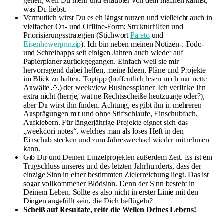
gehen, weil Du mehr und erlaubter von dem machen kannst,
was Du liebst.
Vermutlich wirst Du es eh längst nutzen und vielleicht auch in
vielfacher On- und Offline-Form: Strukturhilfen und
Priorisierungsstrategien (Stichwort
Pareto
und
Eisenhowerprinzip
). Ich bin neben meinen Notizen-, Todo-
und Schreibapps seit einigen Jahren auch wieder auf
Papierplaner zurückgegangen. Einfach weil sie mir
hervorragend dabei helfen, meine Ideen, Pläne und Projekte
im Blick zu halten. Toptipp (hoffentlich lesen mich nur nette
Anwälte 🙏) der weekview Businessplaner. Ich verlinke ihn
extra nicht (herrje, wat ne Rechtsscheiße heutzutage oder?),
aber Du wirst ihn finden. Achtung, es gibt ihn in mehreren
Ausprägungen mit und ohne Stiftschlaufe, Einschubfach,
Aufklebern. Für längerjährige Projekte eignet sich das
„weekdori notes“, welches man als loses Heft in den
Einschub stecken und zum Jahreswechsel wieder mitnehmen
kann.
Gib Dir und Deinen Einzelprojekten außerdem Zeit. Es ist ein
Trugschluss unseres und des letzten Jahrhunderts, dass der
einzige Sinn in einer bestimmten Zielerreichung liegt. Das ist
sogar vollkommener Blödsinn. Denn der Sinn besteht in
Deinem Leben. Sollte es also nicht in erster Linie mit den
Dingen angefüllt sein, die Dich beflügeln?
Scheiß auf Resultate, reite die Wellen Deines Lebens!