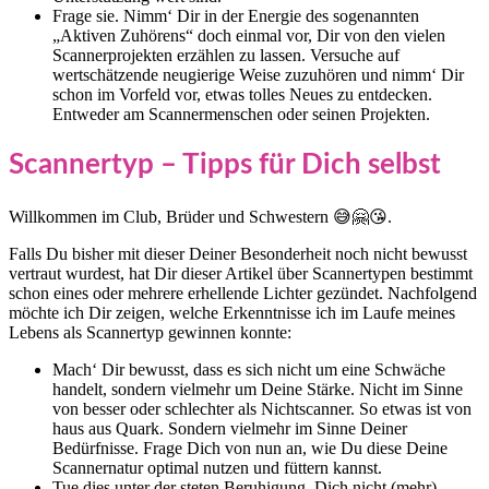
Frage sie. Nimm‘ Dir in der Energie des sogenannten
„Aktiven Zuhörens“ doch einmal vor, Dir von den vielen
Scannerprojekten erzählen zu lassen. Versuche auf
wertschätzende neugierige Weise zuzuhören und nimm‘ Dir
schon im Vorfeld vor, etwas tolles Neues zu entdecken.
Entweder am Scannermenschen oder seinen Projekten.
Scannertyp – Tipps für Dich selbst
Willkommen im Club, Brüder und Schwestern 😅🤗😘.
Falls Du bisher mit dieser Deiner Besonderheit noch nicht bewusst
vertraut wurdest, hat Dir dieser Artikel über Scannertypen bestimmt
schon eines oder mehrere erhellende Lichter gezündet. Nachfolgend
möchte ich Dir zeigen, welche Erkenntnisse ich im Laufe meines
Lebens als Scannertyp gewinnen konnte:
Mach‘ Dir bewusst, dass es sich nicht um eine Schwäche
handelt, sondern vielmehr um Deine Stärke. Nicht im Sinne
von besser oder schlechter als Nichtscanner. So etwas ist von
haus aus Quark. Sondern vielmehr im Sinne Deiner
Bedürfnisse. Frage Dich von nun an, wie Du diese Deine
Scannernatur optimal nutzen und füttern kannst.
Tue dies unter der steten Beruhigung, Dich nicht (mehr)