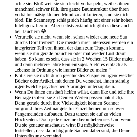
achte sie. Bloß weil sie sich leicht verhaspeln, weil es ihnen
manchmal schwer fällt, ihre ganze Baumstruktur über ihren
verhältnismäßig kleinen Mund zu artikulieren, sind sie nicht
blöd. Ein Scannertyp schlägt sich häufig mit einer sehr hohen
Intelligenz herum. Aber selbstverständlich gibt es diese auch
bei Tauchern 😀 .
Verurteile sie nicht, wenn sie „schon wieder eine neue Sau
durchs Dorf treiben“. Die meisten ihrer Interessen werden ein
integrierter Teil von ihnen, der dann zum Tragen kommt,
wenn sie ihn gerade brauchen oder mal wieder Lust drauf
haben. So kann es sein, dass sie in 2 Wochen 15 Bilder malen
und dann mehrere Jahre kein einziges. Sieh‘ es einfach als
„ebenso in Ordnung wie immer Bilder zu malen.“
Kritisiere sie nicht durch geschicktes Zuspielen irgendwelcher
Bücher oder Artikel, mit denen Du versuchst, ihnen ständig
irgendwelche psychischen Störungen unterzujubeln.
Wenn Du ihnen ernsthaft helfen willst, dann like und teile ihre
Beiträge (sofern sie zu Deinen Werten passen natürlich).
Denn gerade durch ihre Vielseitigkeit können Scanner
aufgrund ihres Zeitmangels für Einzelthemen nur schwer
Fangemeinden aufbauen. Dazu tanzen sie auf zu vielen
Hochzeiten. Doch jede einzelne davon lieben sie. Und wenn
Du sie genauer anschaust, wirst Du möglicherweise
feststellen, dass da richtig gute Sachen dabei sind, die Deine
Unterstützung wert sind.