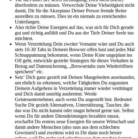
überfordern zu müssen. Verwechsle Deine Vielseitigkeit nicht
damit, Dir für die Akzeptanz Deiner Person fremde Beine
ausreißen zu müssen. Dies ist ein niemals zu erreichendes
Unterfangen.
Also richte Deine Energien auf das, was sich für Dich gerade
gut und richtig anfühlt und Du aus der Tiefe Deiner Seele tun
möchtest.
Wenn Verzettelung Dein zweiter Vorname wäre und Du auch
stets 10-30 Tabs in Deinem Browser offen hast und jedes Mal
Schnappatmung bekommst, wenn Deine Kiste ungeplant ins
Off geht, entwickle gezielte Strategien für dieses Verhalten in
Bezug auf Datensicherung, „Browsertabs zum Wiederöffnen
speichern“ etc.
Setz‘ Dich ganz gezielt mit Deinen Mangelseiten auseinander,
um ehrlich zu erkennen, welche Tätigkeiten Du zugunsten
Deinem Aufgehens in Verzettelung immer wieder verdrängst
und Dich damit unnötig ausbremst. Werde
Geistesunternehmer, auch wenn Du angestellt bist. Bedeutet:
Suche Dir gezielt Alternativen, Unterstützung, Taucher, die
das was Du nicht kannst oder magst liebend gerne tun. Selbst
wenn Du für andere Dienstleistungen bezahlen musst,
erschaffst Du erstens neue Energien für unsere Wirtschaft und
damit andere Menschen (also raus aus dem schlechten
Gewissen!) und zweitens wird es Dir dann noch besser