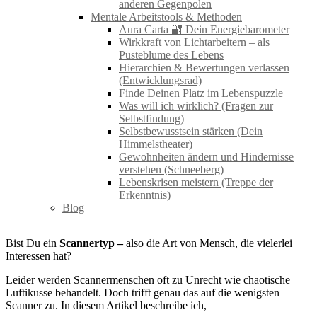
anderen Gegenpolen
Mentale Arbeitstools & Methoden
Aura Carta 🔐 Dein Energiebarometer
Wirkkraft von Lichtarbeitern – als
Pusteblume des Lebens
Hierarchien & Bewertungen verlassen
(Entwicklungsrad)
Finde Deinen Platz im Lebenspuzzle
Was will ich wirklich? (Fragen zur
Selbstfindung)
Selbstbewusstsein stärken (Dein
Himmelstheater)
Gewohnheiten ändern und Hindernisse
verstehen (Schneeberg)
Lebenskrisen meistern (Treppe der
Erkenntnis)
Blog
Bist Du ein
Scannertyp –
also die Art von Mensch, die vielerlei
Interessen hat?
Leider werden Scannermenschen oft zu Unrecht wie chaotische
Luftikusse behandelt. Doch trifft genau das auf die wenigsten
Scanner zu. In diesem Artikel beschreibe ich,