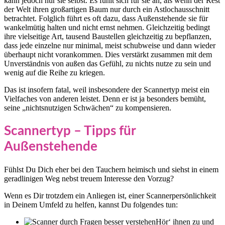
kann jedoch nur sie selbst. Es fühlt sich für sie an, als wenn der Rest
der Welt ihren großartigen Baum nur durch ein Astlochausschnitt
betrachtet. Folglich führt es oft dazu, dass Außenstehende sie für
wankelmütig halten und nicht ernst nehmen. Gleichzeitig bedingt
ihre vielseitige Art, tausend Baustellen gleichzeitig zu bepflanzen,
dass jede einzelne nur minimal, meist schubweise und dann wieder
überhaupt nicht vorankommen. Dies verstärkt zusammen mit dem
Unverständnis von außen das Gefühl, zu nichts nutze zu sein und
wenig auf die Reihe zu kriegen.
Das ist insofern fatal, weil insbesondere der Scannertyp meist ein
Vielfaches von anderen leistet. Denn er ist ja besonders bemüht,
seine „nichtsnutzigen Schwächen“ zu kompensieren.
Scannertyp – Tipps für
Außenstehende
Fühlst Du Dich eher bei den Tauchern heimisch und siehst in einem
geradlinigen Weg nebst treuem Interesse den Vorzug?
Wenn es Dir trotzdem ein Anliegen ist, einer Scannerpersönlichkeit
in Deinem Umfeld zu helfen, kannst Du folgendes tun:
Hör‘ ihnen zu und