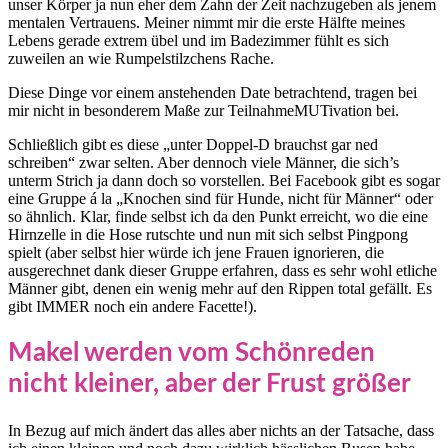
unser Körper ja nun eher dem Zahn der Zeit nachzugeben als jenem
mentalen Vertrauens. Meiner nimmt mir die erste Hälfte meines
Lebens gerade extrem übel und im Badezimmer fühlt es sich
zuweilen an wie Rumpelstilzchens Rache.
Diese Dinge vor einem anstehenden Date betrachtend, tragen bei
mir nicht in besonderem Maße zur TeilnahmeMUTivation bei.
Schließlich gibt es diese „unter Doppel-D brauchst gar ned
schreiben“ zwar selten. Aber dennoch viele Männer, die sich’s
unterm Strich ja dann doch so vorstellen. Bei Facebook gibt es sogar
eine Gruppe á la „Knochen sind für Hunde, nicht für Männer“ oder
so ähnlich. Klar, finde selbst ich da den Punkt erreicht, wo die eine
Hirnzelle in die Hose rutschte und nun mit sich selbst Pingpong
spielt (aber selbst hier würde ich jene Frauen ignorieren, die
ausgerechnet dank dieser Gruppe erfahren, dass es sehr wohl etliche
Männer gibt, denen ein wenig mehr auf den Rippen total gefällt. Es
gibt IMMER noch ein andere Facette!).
Makel werden vom Schönreden
nicht kleiner, aber der Frust größer
In Bezug auf mich ändert das alles aber nichts an der Tatsache, dass