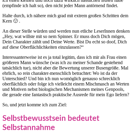
ich einen kleinen und noch dazu wirklich hässlichen Busen habe
(empfinde ich halt so), den nicht jeder Mann antörnend findet.
Halte durch, ich nähere mich grad mit extrem großen Schritten dem
Kern 🙂 .
An dieser Stelle würden und werden nun etliche LeserInnen denken
„Hey, wat willste mit so nem Spinner. Er muss doch Dich mögen,
Dein Charakter zählt und Deine Werte. Bist Du echt so doof, Dich
auf diese Oberflächlichkeiten einzulassen?“
Interessanterweise ist es ja total legitim, dass ich mir als Frau einen
größeren Mann wünsche (was ich zu meiner Schande gestehend
tatsächlich tue), nicht aber die Bewertung unserer Busengröße. Mal
ehrlich, so rein charakter-menschlich betrachtet: Wo ist da der
Unterschied? Und bin ich nun womöglich genauso schrecklich
oberflächlich oder folge ich vielleicht einem Mischmasch an Werten
und Motiven nebst biologischen Mechanismen meines Genpools,
die gerade eine fantastisch praktische Ausrede für mein Ego liefern?
So, und jetzt komme ich zum Ziel:
Selbstbewusstsein bedeutet
Selbstannahme