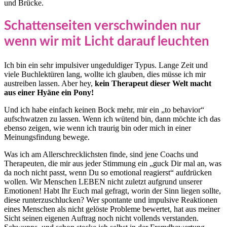
und Brücke.
Schattenseiten verschwinden nur
wenn wir mit Licht darauf leuchten
Ich bin ein sehr impulsiver ungeduldiger Typus. Lange Zeit und
viele Buchlektüren lang, wollte ich glauben, dies müsse ich mir
austreiben lassen. Aber hey,
kein Therapeut dieser Welt macht
aus einer Hyäne ein Pony!
Und ich habe einfach keinen Bock mehr, mir ein „to behavior“
aufschwatzen zu lassen. Wenn ich wütend bin, dann möchte ich das
ebenso zeigen, wie wenn ich traurig bin oder mich in einer
Meinungsfindung bewege.
Was ich am Allerschrecklichsten finde, sind jene Coachs und
Therapeuten, die mir aus jeder Stimmung ein „guck Dir mal an, was
da noch nicht passt, wenn Du so emotional reagierst“ aufdrücken
wollen. Wir Menschen LEBEN nicht zuletzt aufgrund unserer
Emotionen! Habt Ihr Euch mal gefragt, worin der Sinn liegen sollte,
diese runterzuschlucken? Wer spontante und impulsive Reaktionen
eines Menschen als nicht gelöste Probleme bewertet, hat aus meiner
Sicht seinen eigenen Auftrag noch nicht vollends verstanden.