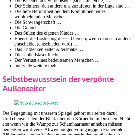
Die Facetten des Verliebtseins (stets aufs Neue) …
Der Schmerz, den andere uns zuzufügen in der Lage sind …
Die tiefe Berührtheit bei dem Kompliment eines
wohlmeinenden Menschen …
Die Schwangerschaft …
Die Geburt …
Das Stillen des eigenen Kindes …
Ebenso die Loslösung dieser Themen, wenn man sich anders
entscheidet (entschieden wird) …
Das Entdecken erster Altersmakel …
Die senile Blasenflucht …
Der Verlust eines bedeutsamen Menschen …
und viele weitere mehr …
Selbstbewusstsein der verpönte
Außenseiter
Die Begegnung mit unserem Spiegel gehört nur selten dazu!
Und ebenso selten der Blick über den Körper beim Duschen. Nicht
erst wenn wir die Wampe zur Schamhaarrasur anheben müssen,
bemerken wir diverse Abweichungen vom gängigen Frauenbild.
Blöderweise landen Verletzungen immer in den ungünstigsten