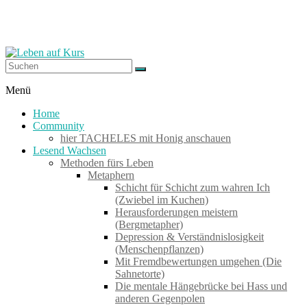
Zum
Inhalt
springen
Leben
Menü
auf
Home
Kurs
Community
hier TACHELES mit Honig anschauen
Lesend Wachsen
Werkzeuge
Methoden fürs Leben
zum
Metaphern
Wachsen
Schicht für Schicht zum wahren Ich
–
(Zwiebel im Kuchen)
Wirken
Herausforderungen meistern
–
(Bergmetapher)
Wohlfühlen
Depression & Verständnislosigkeit
(Menschenpflanzen)
Mit Fremdbewertungen umgehen (Die
Sahnetorte)
Die mentale Hängebrücke bei Hass und
anderen Gegenpolen