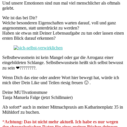
Und unsere Emotionen sind nun mal viel menschlicher als oftmals
gelebt.
Wie ist das bei Dir?
Welche besonderen Eigenschaften warten darauf, voll und ganz
angenommen, statt unterdrückt zu werden?
Haben sie etwas mit Deiner Lebensaufgabe zu tun oder lassen einen
ersten Blick darauf erkennen?
Selbstbewusstsein ist kein Mangel oder gar die Arroganz einer
eingebildeten Schlange. Selbstbewusstsein heißt sich selbst bewusst
zu sein ❤????????.
Wenn Dich das eine oder andere Wort hier bewegt hat, würde ich
mich über Dein Like und Teilen riesig freuen 🙂 .
Deine MUTivationsmuse
Tanja Manuela Falge (jetzt Schillmaier)
Ab sofort* auch in meiner Mitmachpraxis am Katharinenplatz 35 in
Mühldorf zu buchen.
*
Achtung: Das ist nicht mehr aktuell. Ich habe es nur wegen
der chronologischen Daten für eines meiner Bücher drinnen