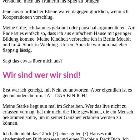
versuchte, mich als Trainerin ins Spiel zu bringen.
Jene aus schriftlicher Ebene waren dagegen glücklich, wenn ich
Kooperationen vorschlug.
Meine Güte, ich kann es gekonnt oder pauschal argumentieren. Am
Ende ist es einfach so, dass ich aus einfachem Hause mit geringer
Bildung komme. Meine Kindheit verbrachte ich in Berlin Moabit
und im 4. Stock in Wedding. Unsere Sprache war nun mal eher
flappsig-lässig.
Sagt das etwas über mich aus?
Wir sind wer wir sind!
Erst war ich geneigt, mit Nein zu antworten. Aber eigentlich ist es
genau anders herum. JA – DAS BIN ICH!
Meine Stärke liegt nun mal im Schreiben. Wer das live nicht zu
erfassen vermag, hat mir nicht die Tiefe gewidmet, die ein Mensch
bekommen sollte, um in seiner Ganzheit erfahren werden zu
können.
Ich hatte nicht das Glück (?) eines guten (?) Hauses mit
akademischem Bildungsweg und eines Tischlein-DeckDich. Ich